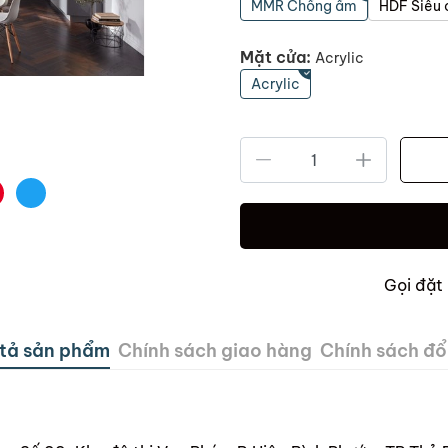
MMR Chống ẩm
HDF Siêu
Mặt cửa:
Acrylic
Acrylic
Gọi đặt
tả sản phẩm
Chính sách giao hàng
Chính sách đổi