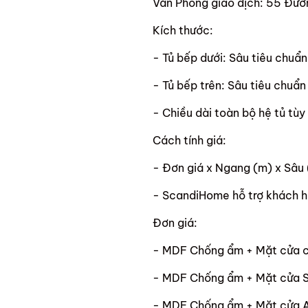
Văn Phòng giao dịch: 55 Đườn
Kích thước:
- Tủ bếp dưới: Sâu tiêu chu
- Tủ bếp trên: Sâu tiêu chuẩ
- Chiều dài toàn bộ hệ tủ tùy
Cách tính giá:
- Đơn giá x Ngang (m) x Sâu 
- ScandiHome hỗ trợ khách h
Đơn giá:
- MDF Chống ẩm + Mặt cửa c
- MDF Chống ẩm + Mặt cửa 
- MDF Chống ẩm + Mặt cửa A