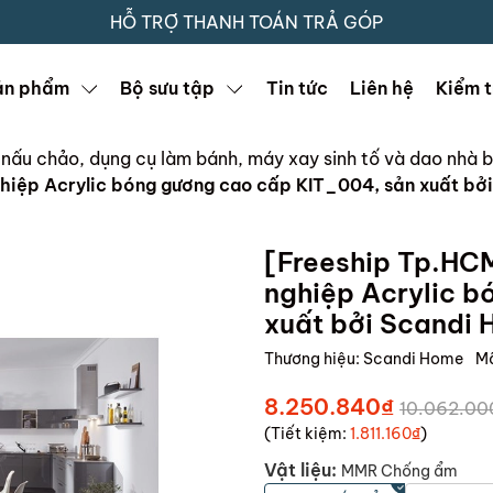
HỖ TRỢ THANH TOÁN TRẢ GÓP
ản phẩm
Bộ sưu tập
Tin tức
Liên hệ
Kiểm t
ồi nấu chảo, dụng cụ làm bánh, máy xay sinh tố và dao nhà 
hiệp Acrylic bóng gương cao cấp KIT_004, sản xuất bở
[Freeship Tp.HC
nghiệp Acrylic 
xuất bởi Scandi
Thương hiệu:
Scandi Home
M
8.250.840₫
10.062.00
(Tiết kiệm:
1.811.160₫
)
Vật liệu:
MMR Chống ẩm