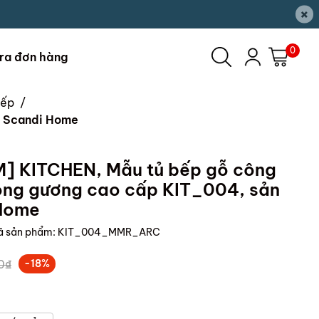
×
0
ra đơn hàng
bếp
/
i Scandi Home
M] KITCHEN, Mẫu tủ bếp gỗ công
bóng gương cao cấp KIT_004, sản
 Home
ã sản phẩm:
KIT_004_MMR_ARC
0₫
-18%