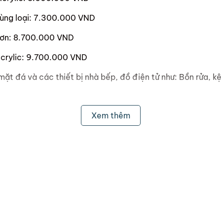
ùng loại: 7.300.000 VND
Sơn: 8.700.000 VND
crylic: 9.700.000 VND
t đá và các thiết bị nhà bếp, đồ điện tử như: Bồn rửa, kệ c
Xem thêm
ách bếp mong muốn.
bếp sơ bộ và thông báo lại cho ScandiHome.
n theo kích thước được cung cấp bởi khách hàng.
Home sẽ đến nhà đo đạc kích thước chính xác và ghi nhận
ốt lại với khách hàng (sửa tối đa 3 lần).
ặt, khách hàng nghiệm thu và thanh toán phần còn lại.