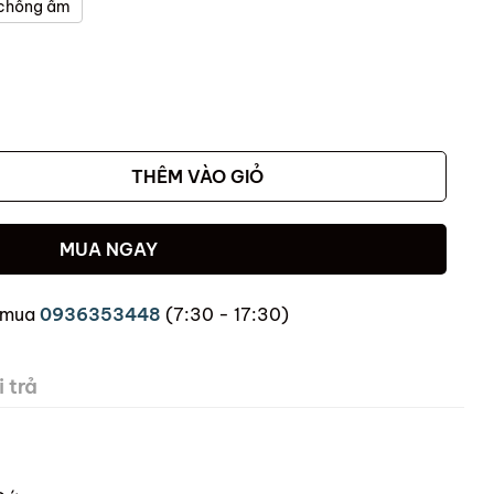
 chống ẩm
THÊM VÀO GIỎ
MUA NGAY
 mua
0936353448
(7:30 - 17:30)
 trả