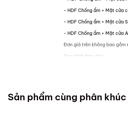
- HDF Chống ẩm + Mặt cửa c
- HDF Chống ẩm + Mặt cửa 
- HDF Chống ẩm + Mặt cửa A
Đơn giá trên không bao gồm mặ
Quy trình làm việc:
- Khách hàng chọn phong c
- Khách hàng đo kích thước 
- ScandiHome báo giá dự kiế
Sản phẩm cùng phân khúc
- Khách hàng đồng ý, Scandi
- ScandiHome lên bản vẽ và ch
- ScandiHome tiến hành lắp đ