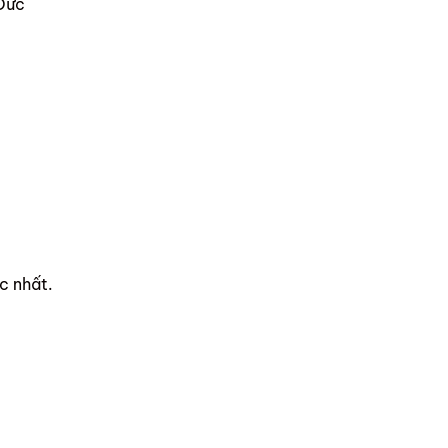
 Đức
c nhất.