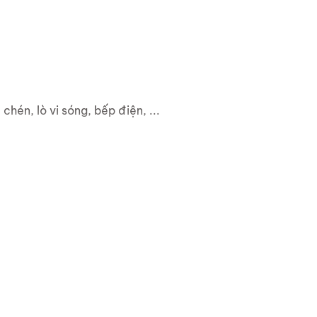
hén, lò vi sóng, bếp điện, ...
 các yêu cầu.