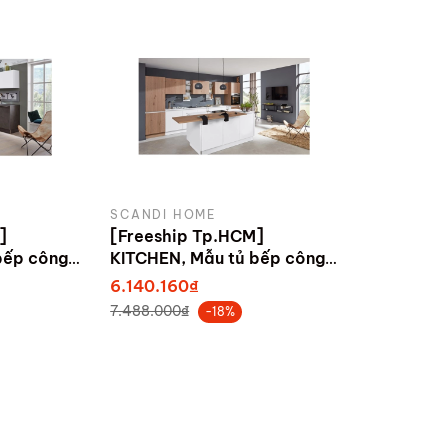
SCANDI HOME
]
[Freeship Tp.HCM]
bếp công
KITCHEN, Mẫu tủ bếp công
ó đảo bếp
nghiệp hiện đại có đảo bếp
6.140.160₫
 bởi
KIT_007, sản xuất bởi
7.488.000₫
-18%
Scandi Home