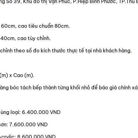
g Số 39, Khu đô thị Vạn Phúc, P.Hiệp Bình Phước, TP.Thủ
ẩn 60cm, cao tiêu chuẩn 80cm.
n 40cm, cao tùy chỉnh.
 chỉnh theo số đo kích thước thực tế tại nhà khách hàng.
(m) x Cao (m).
àng bóc tách bếp thành từng khối nhỏ để báo giá chính xá
ùng loại: 6.400.000 VND
Sơn: 7.600.000 VND
crylic: 8.600.000 VND