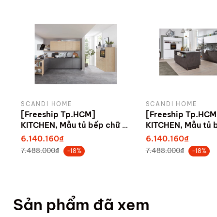
SCANDI HOME
SCANDI HOME
[Freeship Tp.HCM]
[Freeship Tp.HCM
KITCHEN, Mẫu tủ bếp chữ L
KITCHEN, Mẫu tủ 
hiện đại gỗ công nghiệp cao
nghiệp hiện đại c
6.140.160₫
6.140.160₫
cấp KIT_005, sản xuất bởi
KIT_006, sản xuất
7.488.000₫
7.488.000₫
-18%
-18%
Scandi Home
Scandi Home
Sản phẩm đã xem