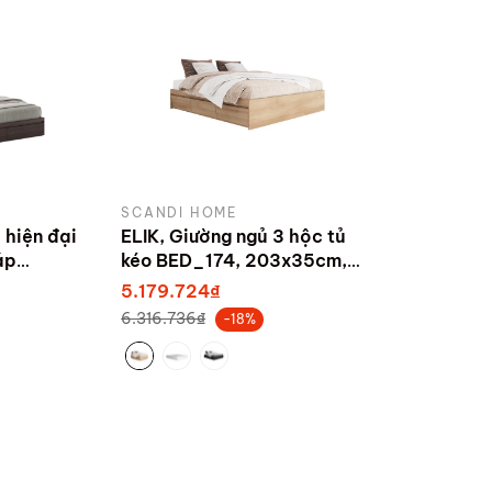
SCANDI HOME
 hiện đại
ELIK, Giường ngủ 3 hộc tủ
áp
kéo BED_174, 203x35cm,
00x30cm,
sản xuất bởi Scandi Home
5.179.724₫
ndi Home
6.316.736₫
-18%