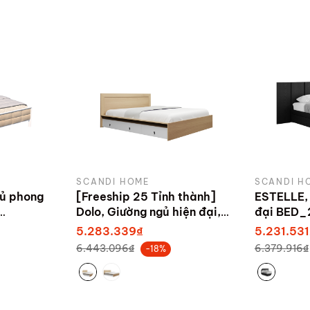
SCANDI HOME
SCANDI H
ủ phong
[Freeship 25 Tỉnh thành]
ESTELLE, 
Dolo, Giường ngủ hiện đại,
đại BED_
5x45
BED_252, 210x35cm, sản
sản xuất 
5.283.339₫
5.231.531
xuất bởi Scandi Home
6.443.096₫
6.379.916₫
-18%