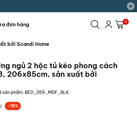
×
0
ra đơn hàng
uất bởi Scandi Home
g ngủ 2 hộc tủ kéo phong cách
8, 206x85cm, sản xuất bởi
ã sản phẩm:
BED_059_MDF_BLK
₫
-18%