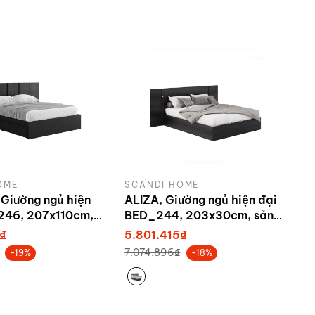
OME
SCANDI HOME
Giường ngủ hiện
ALIZA, Giường ngủ hiện đại
246, 207x110cm,
BED_244, 203x30cm, sản
bởi Scandi Home
xuất bởi Scandi Home
₫
5.801.415₫
7.074.896₫
-19%
-18%