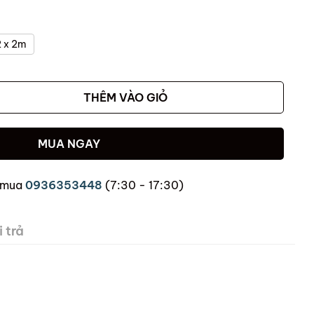
 x 2m
THÊM VÀO GIỎ
MUA NGAY
 mua
0936353448
(7:30 - 17:30)
 trả