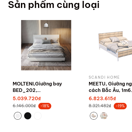
Sản phẩm cùng loại
SCANDI HOME
MOLTENI,Giường bay
MEETU, Giường ng
BED_202,
cách Bắc Âu, 1m6
180X220x74,5cm , Giường
BED_200, 210x16
5.039.720₫
6.823.615₫
ngủ Scandi Home
6.146.000₫
8.321.482₫
-18%
-19%