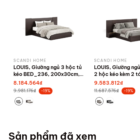
SCANDI HOME
SCANDI HOME
LOUIS, Giường ngủ 3 hộc tủ
LOUIS, Giường ngủ
kéo BED_236, 200x30cm,
2 hộc kéo kèm 2 t
sản xuất bởi Scandi Home
BED_240, 160x2
8.184.564₫
9.583.812₫
sản xuất bởi Sca
9.981.176₫
11.687.576₫
-19%
-19%
Sản phẩm đã xem