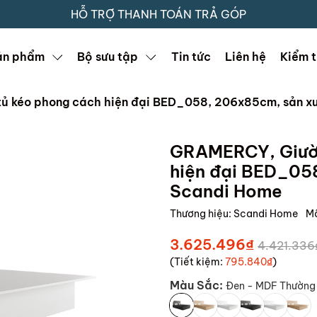
HỖ TRỢ THANH TOÁN TRẢ GÓP
ản phẩm
Bộ sưu tập
Tin tức
Liên hệ
Kiểm t
ủ kéo phong cách hiện đại BED_058, 206x85cm, sản x
GRAMERCY, Giườn
hiện đại BED_05
Scandi Home
Thương hiệu:
Scandi Home
M
3.625.496₫
4.421.336
(Tiết kiệm:
795.840₫
)
Màu Sắc:
Đen - MDF Thường