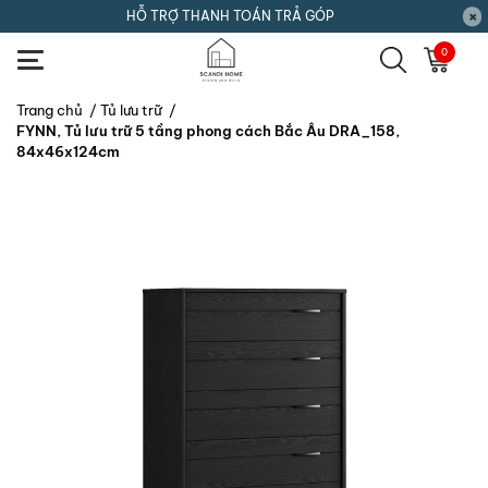
HỖ TRỢ THANH TOÁN TRẢ GÓP
0
Trang chủ
/
Tủ lưu trữ
/
FYNN, Tủ lưu trữ 5 tầng phong cách Bắc Âu DRA_158,
84x46x124cm