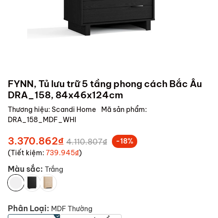
FYNN, Tủ lưu trữ 5 tầng phong cách Bắc Âu
DRA_158, 84x46x124cm
Thương hiệu:
Scandi Home
Mã sản phẩm:
DRA_158_MDF_WHI
3.370.862₫
4.110.807₫
-18%
(Tiết kiệm:
739.945₫
)
Màu sắc:
Trắng
Phân Loại:
MDF Thường