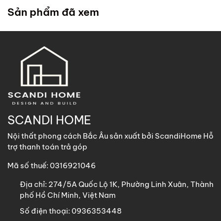
trong chính sách
. ScandiHome cử đội lắp đặt đến tận
Sản phẩm đã xem
nhà quý khách để hỗ trợ lắp đặt.
2. Khách hàng tại các khu vực khác
ScandiHome
hỗ trợ vận chuyển
các sản phẩm có kích
thước dưới 1m8 với chi phí vận chuyển khách hàng chịu
trách nhiệm toàn bộ qua các phương thức: Gửi nhà xe,
GHN, Viettel Post, Nhất Tín,…
Sản phẩm trên 1m8 ScandiHome chưa hỗ trợ vận chuyển
SCANDI HOME
khách hàng vui lòng nhắn tin cho ScandiHome để được hỗ
Nội thất phong cách Bắc Âu sản xuất bởi ScandiHome Hỗ
trợ nếu cần thiết.
trợ thanh toán trả góp
Mã số thuế: 0316921046
Địa chỉ:
274/5A Quốc Lộ 1K, Phường Linh Xuân, Thành
phố Hồ Chí Minh, Việt Nam
Số điện thoại:
0936353448