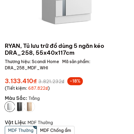
RYAN, Tủ lưu trữ đồ dùng 5 ngăn kéo
DRA_258, 55x40x117cm
Thương hiệu:
Scandi Home
Mã sản phẩm:
DRA_258_MDF_WHI
3.133.410₫
3.821.232₫
-18%
(Tiết kiệm:
687.822₫
)
Màu Sắc:
Trắng
Vật Liệu:
MDF Thường
MDF Thường
MDF Chống ẩm