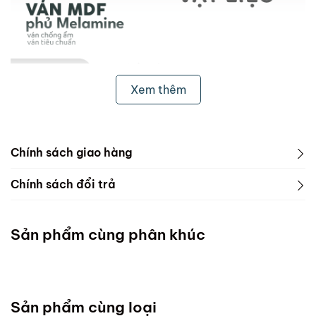
Xem thêm
Chính sách giao hàng
1. Freeship & Lắp đặt cho khách hàng các tỉnh thành
Chính sách đổi trả
dưới đây:
1. Phạm vi áp dụng
Miền Bắc
Sản phẩm cùng phân khúc
ScandiHome chưa hỗ trợ vận chuyển và lắp đặt
Miền Trung
Sản phẩm cùng loại
Đà Nẵng :Thứ 7 mỗi tuần ( Chốt đơn chậm nhất thứ