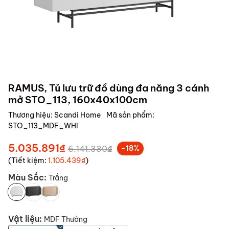
RAMUS, Tủ lưu trữ đồ dùng đa năng 3 cánh
mở STO_113, 160x40x100cm
Thương hiệu:
Scandi Home
Mã sản phẩm:
STO_113_MDF_WHI
5.035.891₫
6.141.330₫
-18%
(Tiết kiệm:
1.105.439₫
)
Màu Sắc:
Trắng
Vật liệu:
MDF Thường