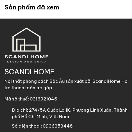
trong chính sách
. ScandiHome cử đội lắp đặt đến tận
Sản phẩm đã xem
nhà quý khách để hỗ trợ lắp đặt.
2. Khách hàng tại các khu vực khác
ScandiHome
hỗ trợ vận chuyển
các sản phẩm có kích
thước dưới 1m8 với chi phí vận chuyển khách hàng chịu
trách nhiệm toàn bộ qua các phương thức: Gửi nhà xe,
GHN, Viettel Post, Nhất Tín,…
Sản phẩm trên 1m8 ScandiHome chưa hỗ trợ vận chuyển
SCANDI HOME
khách hàng vui lòng nhắn tin cho ScandiHome để được hỗ
Nội thất phong cách Bắc Âu sản xuất bởi ScandiHome Hỗ
trợ nếu cần thiết.
trợ thanh toán trả góp
Mã số thuế: 0316921046
Địa chỉ:
274/5A Quốc Lộ 1K, Phường Linh Xuân, Thành
phố Hồ Chí Minh, Việt Nam
Số điện thoại:
0936353448