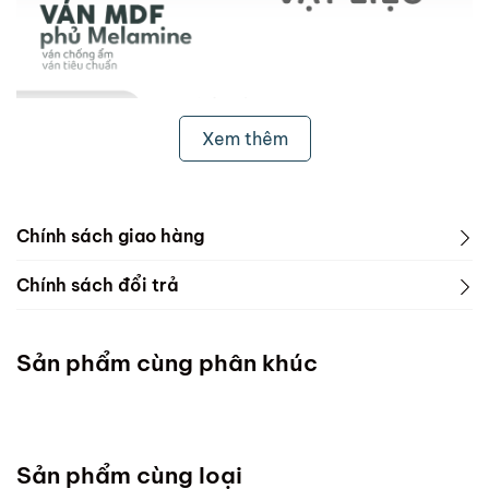
Xem thêm
Chính sách giao hàng
1. Freeship & Lắp đặt cho khách hàng các tỉnh thành
Chính sách đổi trả
dưới đây:
1. Phạm vi áp dụng
Miền Bắc
Sản phẩm cùng phân khúc
ScandiHome chưa hỗ trợ vận chuyển và lắp đặt
Miền Trung
Sản phẩm cùng loại
Đà Nẵng :Thứ 7 mỗi tuần ( Chốt đơn chậm nhất thứ