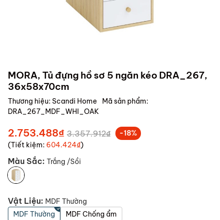
MORA, Tủ đựng hồ sơ 5 ngăn kéo DRA_267,
36x58x70cm
Thương hiệu:
Scandi Home
Mã sản phẩm:
DRA_267_MDF_WHI_OAK
2.753.488₫
3.357.912₫
-18%
(Tiết kiệm:
604.424₫
)
Màu Sắc:
Trắng /Sồi
Vật Liệu:
MDF Thường
MDF Thường
MDF Chống ẩm