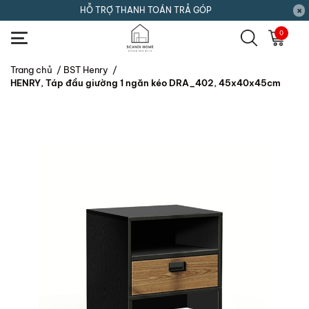
HỖ TRỢ THANH TOÁN TRẢ GÓP
0
Trang chủ
/
BST Henry
/
HENRY, Táp đầu giường 1 ngăn kéo DRA_402, 45x40x45cm