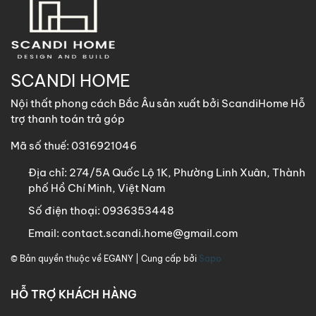
trách nhiệm toàn bộ qua các phương thức: Gửi nhà xe,
GHN, Viettel Post, Nhất Tín,…
Sản phẩm trên 1m8 ScandiHome chưa hỗ trợ vận chuyển
khách hàng vui lòng nhắn tin cho ScandiHome để được hỗ
SCANDI HOME
trợ nếu cần thiết.
Nội thất phong cách Bắc Âu sản xuất bởi ScandiHome Hỗ
trợ thanh toán trả góp
Mã số thuế: 0316921046
Địa chỉ:
274/5A Quốc Lộ 1K, Phường Linh Xuân, Thành
phố Hồ Chí Minh, Việt Nam
Số điện thoại:
0936353448
Email:
contact.scandi.home@gmail.com
© Bản quyền thuộc về
EGANY
| Cung cấp bởi
Sapo
HỖ TRỢ KHÁCH HÀNG