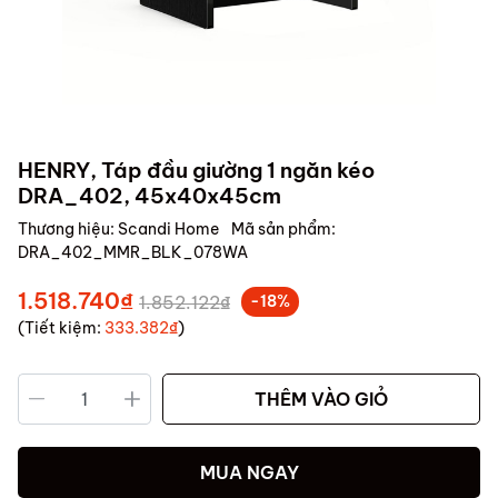
HENRY, Táp đầu giường 1 ngăn kéo
DRA_402, 45x40x45cm
Thương hiệu:
Scandi Home
Mã sản phẩm:
DRA_402_MMR_BLK_078WA
1.518.740₫
1.852.122₫
-18%
(Tiết kiệm:
333.382₫
)
THÊM VÀO GIỎ
MUA NGAY