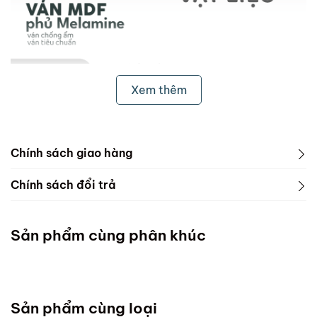
Xem thêm
Chính sách giao hàng
1. Freeship & Lắp đặt cho khách hàng các tỉnh thành
Chính sách đổi trả
dưới đây:
1. Phạm vi áp dụng
Miền Bắc
Sản phẩm cùng phân khúc
ScandiHome chưa hỗ trợ vận chuyển và lắp đặt
Miền Trung
Sản phẩm cùng loại
Đà Nẵng :Thứ 7 mỗi tuần ( Chốt đơn chậm nhất thứ