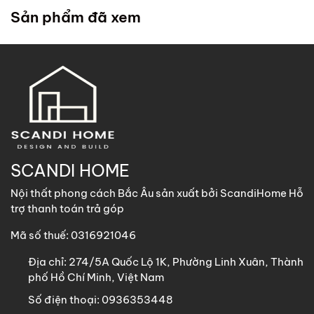
trong chính sách
. ScandiHome cử đội lắp đặt đến tận
Sản phẩm đã xem
nhà quý khách để hỗ trợ lắp đặt.
2. Khách hàng tại các khu vực khác
ScandiHome
hỗ trợ vận chuyển
các sản phẩm có kích
thước dưới 1m8 với chi phí vận chuyển khách hàng chịu
trách nhiệm toàn bộ qua các phương thức: Gửi nhà xe,
GHN, Viettel Post, Nhất Tín,…
Sản phẩm trên 1m8 ScandiHome chưa hỗ trợ vận chuyển
SCANDI HOME
khách hàng vui lòng nhắn tin cho ScandiHome để được hỗ
Nội thất phong cách Bắc Âu sản xuất bởi ScandiHome Hỗ
trợ nếu cần thiết.
trợ thanh toán trả góp
Mã số thuế: 0316921046
Địa chỉ:
274/5A Quốc Lộ 1K, Phường Linh Xuân, Thành
phố Hồ Chí Minh, Việt Nam
Số điện thoại:
0936353448