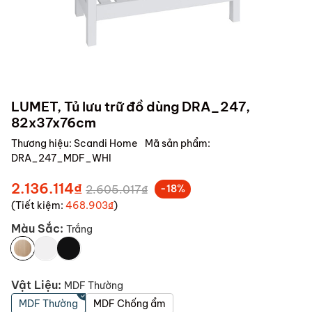
LUMET, Tủ lưu trữ đồ dùng DRA_247,
82x37x76cm
Thương hiệu:
Scandi Home
Mã sản phẩm:
DRA_247_MDF_WHI
2.136.114₫
2.605.017₫
-18%
(Tiết kiệm:
468.903₫
)
Màu Sắc:
Trắng
Vật Liệu:
MDF Thường
MDF Thường
MDF Chống ẩm