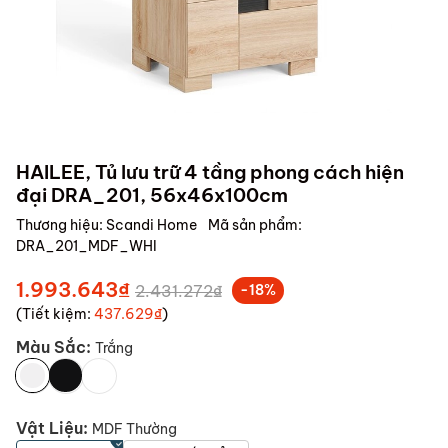
HAILEE, Tủ lưu trữ 4 tầng phong cách hiện
đại DRA_201, 56x46x100cm
Thương hiệu:
Scandi Home
Mã sản phẩm:
DRA_201_MDF_WHI
1.993.643₫
2.431.272₫
-18%
(Tiết kiệm:
437.629₫
)
Màu Sắc:
Trắng
Vật Liệu:
MDF Thường