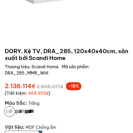
DORY, Kệ TV, DRA_285, 120x40x40cm, sản
xuất bởi Scandi Home
Thương hiệu:
Scandi Home
Mã sản phẩm:
DRA_285_MMR_WHI
2.136.114₫
2.605.017₫
-18%
(Tiết kiệm:
468.903₫
)
Màu Sắc:
Trắng
Vật liệu:
MDF Chống ẩm