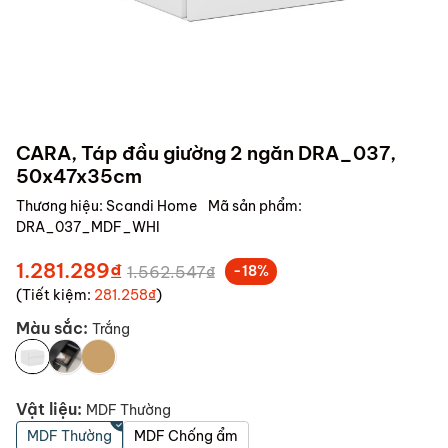
CARA, Táp đầu giường 2 ngăn DRA_037,
50x47x35cm
Thương hiệu:
Scandi Home
Mã sản phẩm:
DRA_037_MDF_WHI
1.281.289₫
1.562.547₫
-18%
(Tiết kiệm:
281.258₫
)
Màu sắc:
Trắng
Vật liệu:
MDF Thường
MDF Thường
MDF Chống ẩm