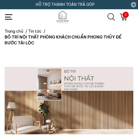
HỖ TRỢ THANH TOÁN TRẢ GÓP
0
Trang chủ
/
Tin tức
/
BỐ TRÍ NỘI THẤT PHÒNG KHÁCH CHUẨN PHONG THỦY ĐỂ
RƯỚC TÀI LỘC