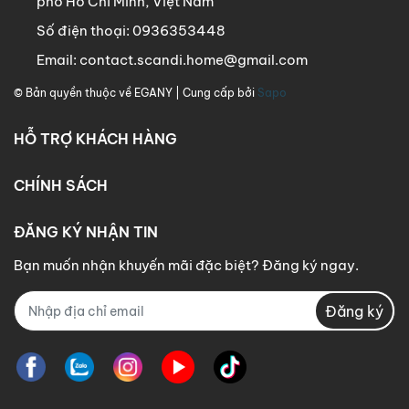
phố Hồ Chí Minh, Việt Nam
Số điện thoại:
0936353448
Email:
contact.scandi.home@gmail.com
© Bản quyền thuộc về
EGANY
| Cung cấp bởi
Sapo
HỖ TRỢ KHÁCH HÀNG
CHÍNH SÁCH
ĐĂNG KÝ NHẬN TIN
Bạn muốn nhận khuyến mãi đặc biệt? Đăng ký ngay.
Đăng ký