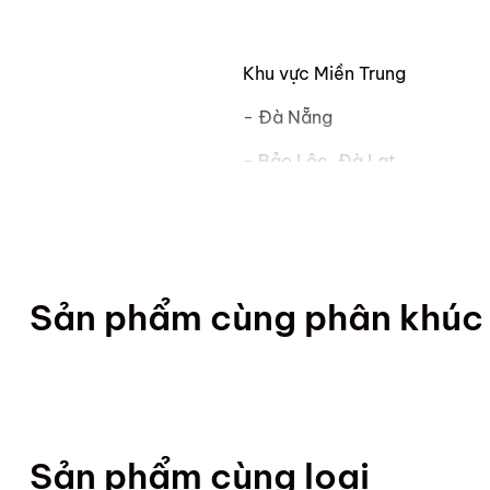
Khu vực Miền Trung
- Đà Nẵng
- Bảo Lộc, Đà Lạt
- La Gi, Phan Thiết
- Phan Rang
- Cam Ranh, Nha Trang
Sản phẩm cùng phân khúc
Khu vực Miền Nam
- TP.HCM
Sản phẩm cùng loại
- Thủ Dầu Một, Thuận An, Dĩ