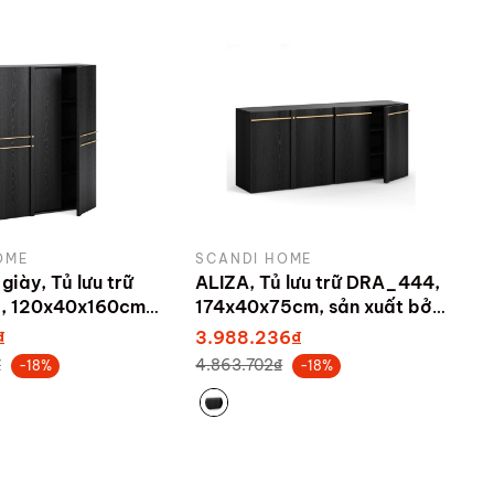
g dẫn đính kèm.
.
OME
SCANDI HOME
giày, Tủ lưu trữ
ALIZA, Tủ lưu trữ DRA_444,
 120x40x160cm,
174x40x75cm, sản xuất bởi
bởi Scandi Home
Scandi Home
₫
3.988.236₫
₫
4.863.702₫
-18%
-18%