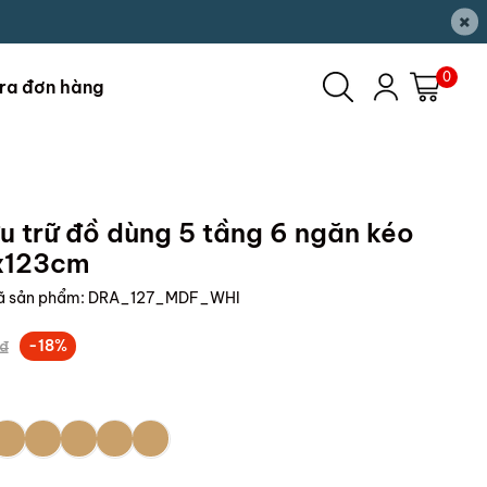
×
0
ra đơn hàng
u trữ đồ dùng 5 tầng 6 ngăn kéo
x123cm
ã sản phẩm:
DRA_127_MDF_WHI
₫
-18%