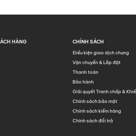
ng máy CNC cho độ chính xác cao, cùng thiết kế lắp ráp g
 chuyển rất dễ dàng.
 phủ Melamine cao cấp.
ế hoàn toàn chính xác với thông tin được cung cấp tại mô 
HÁCH HÀNG
CHÍNH SÁCH
Điều kiện giao dịch chung
Vận chuyển & Lắp đặt
Thanh toán
ng số 2, Khu đô thị Vạn Phúc, P.Hiệp Bình Phước, TP.Thủ Đ
Bảo hành
ấn Anh) - 036 2639 633 (Quyên)
Giải quyết Tranh chấp & Khiế
Chính sách bảo mật
Chính sách kiểm hàng
Chính sách đổi trả