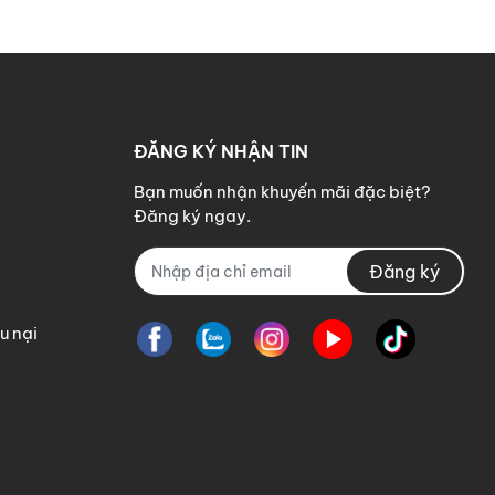
iúp khách hàng có thể tự lắp
tả.
ĐĂNG KÝ NHẬN TIN
Bạn muốn nhận khuyến mãi đặc biệt?
Đăng ký ngay.
Đăng ký
ức
u nại