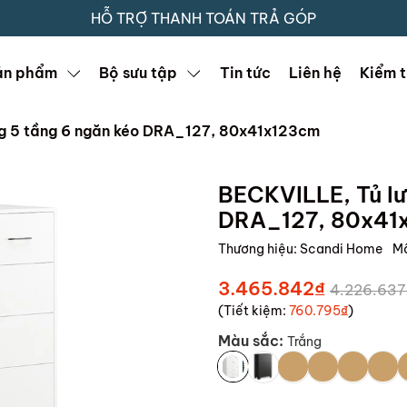
HỖ TRỢ THANH TOÁN TRẢ GÓP
ản phẩm
Bộ sưu tập
Tin tức
Liên hệ
Kiểm t
ng 5 tầng 6 ngăn kéo DRA_127, 80x41x123cm
BECKVILLE, Tủ lư
DRA_127, 80x41
Thương hiệu:
Scandi Home
M
3.465.842₫
4.226.637
(Tiết kiệm:
760.795₫
)
Màu sắc:
Trắng