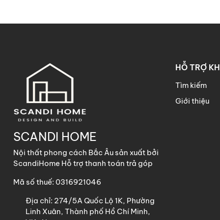
- Sản phẩm được gia công bằ
đặt tại nhà, hoặc tháo rời di
- Chất liệu: Gỗ công nghiệp
- Kích thước sản phẩm thực t
HỖ TRỢ K
Tìm kiếm
Giới thiệu
Công ty TNHH Scandi Home
Văn Phòng giao dịch: 122 đườ
SCANDI HOME
SĐT: 090 450 6600 (gặp Tu
Nội thất phong cách Bắc Âu sản xuất bởi
ScandiHome Hỗ trợ thanh toán trả góp
Mã số thuế: 0316921046
Địa chỉ:
274/5A Quốc Lộ 1K, Phường
Linh Xuân, Thành phố Hồ Chí Minh,