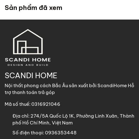
trong chính sách
. ScandiHome cử đội lắp đặt đến tận
Sản phẩm đã xem
nhà quý khách để hỗ trợ lắp đặt.
2. Khách hàng tại các khu vực khác
ScandiHome
hỗ trợ vận chuyển
các sản phẩm có kích
thước dưới 1m8 với chi phí vận chuyển khách hàng chịu
trách nhiệm toàn bộ qua các phương thức: Gửi nhà xe,
GHN, Viettel Post, Nhất Tín,…
Sản phẩm trên 1m8 ScandiHome chưa hỗ trợ vận chuyển
SCANDI HOME
khách hàng vui lòng nhắn tin cho ScandiHome để được hỗ
Nội thất phong cách Bắc Âu sản xuất bởi ScandiHome Hỗ
trợ nếu cần thiết.
trợ thanh toán trả góp
Mã số thuế: 0316921046
Địa chỉ:
274/5A Quốc Lộ 1K, Phường Linh Xuân, Thành
phố Hồ Chí Minh, Việt Nam
Số điện thoại:
0936353448