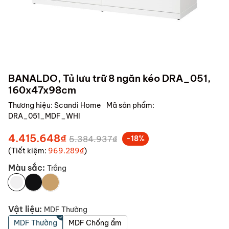
BANALDO, Tủ lưu trữ 8 ngăn kéo DRA_051,
160x47x98cm
Thương hiệu:
Scandi Home
Mã sản phẩm:
DRA_051_MDF_WHI
4.415.648₫
5.384.937₫
-18%
(Tiết kiệm:
969.289₫
)
Màu sắc:
Trắng
Vật liệu:
MDF Thường
MDF Thường
MDF Chống ẩm