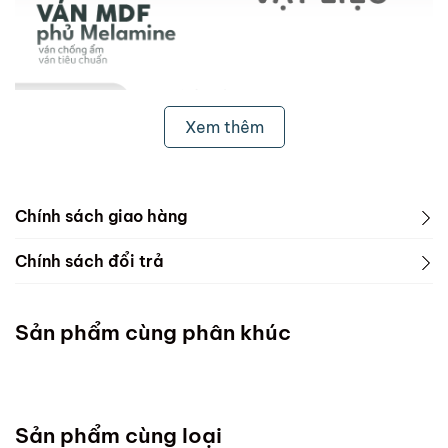
Xem thêm
Chính sách giao hàng
1. Freeship & Lắp đặt cho khách hàng các tỉnh thành
Chính sách đổi trả
dưới đây:
1. Phạm vi áp dụng
Miền Bắc
Sản phẩm cùng phân khúc
ScandiHome chưa hỗ trợ vận chuyển và lắp đặt
Miền Trung
Sản phẩm cùng loại
Đà Nẵng :Thứ 7 mỗi tuần ( Chốt đơn chậm nhất thứ