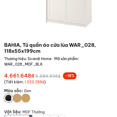
BAHIA, Tủ quần áo cửa lùa WAR_028,
118x55x199cm
Thương hiệu:
Scandi Home
Mã sản phẩm:
WAR_028_MDF_BLK
4.661.648₫
5.684.936₫
-18%
(Tiết kiệm:
1.023.288₫
)
Màu sắc:
Đen
Vật liệu:
MDF Thường