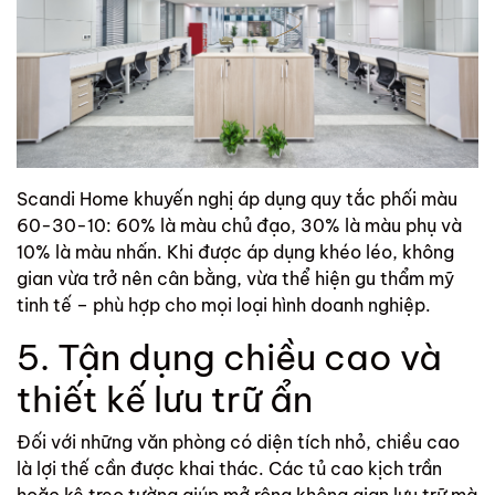
Scandi Home
khuyến nghị áp dụng quy tắc phối màu
60-30-10: 60% là màu chủ đạo, 30% là màu phụ và
10% là màu nhấn. Khi được áp dụng khéo léo, không
gian vừa trở nên cân bằng, vừa thể hiện gu thẩm mỹ
tinh tế – phù hợp cho mọi loại hình doanh nghiệp.
5. Tận dụng chiều cao và
thiết kế lưu trữ ẩn
Đối với những văn phòng có diện tích nhỏ, chiều cao
là lợi thế cần được khai thác. Các tủ cao kịch trần
hoặc kệ treo tường giúp mở rộng không gian lưu trữ mà