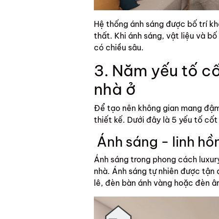
Hệ thống ánh sáng được bố trí kho
thất. Khi ánh sáng, vật liệu và b
có chiều sâu.
3. Năm yếu tố cố
nhà ở
Để tạo nên không gian mang đậm p
thiết kế. Dưới đây là 5 yếu tố cốt
Ánh sáng - linh hồ
Ánh sáng trong phong cách luxur
nhà. Ánh sáng tự nhiên được tận
lê, đèn bàn ánh vàng hoặc đèn âm