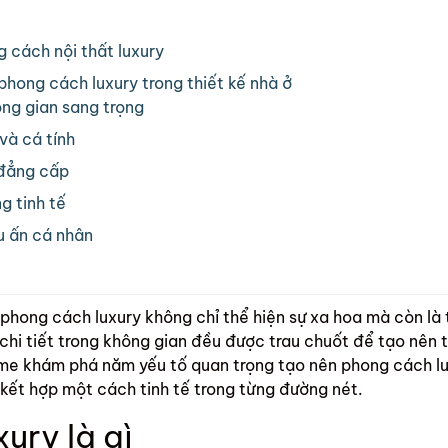
 cách nội thất luxury
phong cách luxury trong thiết kế nhà ở
ông gian sang trọng
và cá tính
à đẳng cấp
g tinh tế
u ấn cá nhân
, phong cách luxury không chỉ thể hiện sự xa hoa mà còn l
chi tiết trong không gian đều được trau chuốt để tạo nên 
e khám phá năm yếu tố quan trọng tạo nên phong cách luxu
kết hợp một cách tinh tế trong từng đường nét.
ury là gì