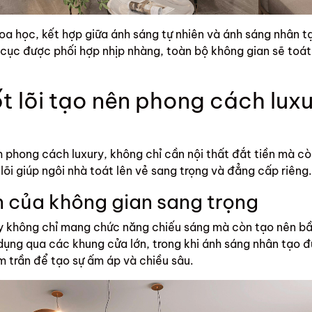
a học, kết hợp giữa ánh sáng tự nhiên và ánh sáng nhân tạo
ố cục được phối hợp nhịp nhàng, toàn bộ không gian sẽ toát
t lõi tạo nên phong cách luxu
hong cách luxury, không chỉ cần nội thất đắt tiền mà còn l
 lõi giúp ngôi nhà toát lên vẻ sang trọng và đẳng cấp riêng.
n của không gian sang trọng
y không chỉ mang chức năng chiếu sáng mà còn tạo nên bầ
 dụng qua các khung cửa lớn, trong khi ánh sáng nhân tạo
 trần để tạo sự ấm áp và chiều sâu.