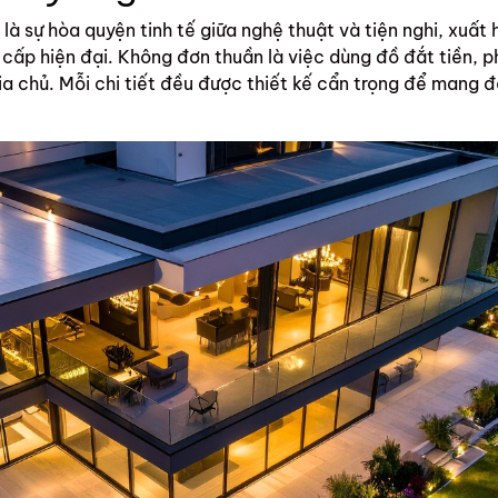
là sự hòa quyện tinh tế giữa nghệ thuật và tiện nghi, xuất 
 cấp hiện đại. Không đơn thuần là việc dùng đồ đắt tiền,
ia chủ. Mỗi chi tiết đều được thiết kế cẩn trọng để mang đ