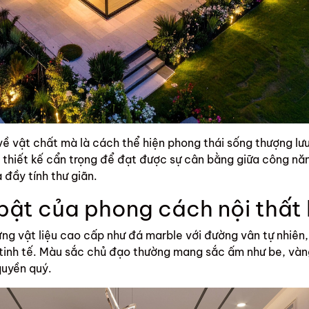
về vật chất mà là cách thể hiện phong thái sống thượng lư
 thiết kế cẩn trọng để đạt được sự cân bằng giữa công nă
 đầy tính thư giãn.
bật của phong cách nội thất 
ững vật liệu cao cấp như đá marble với đường vân tự nhiên,
tinh tế. Màu sắc chủ đạo thường mang sắc ấm như be, vàng
quyền quý.