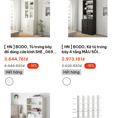
[ HN ] BODO, Tủ trưng bày
[ HN ] BODO, Kệ tủ trưng
đồ dùng cửa kính SHE_069,
bày 4 tầng MÀU SỒI
81x47x212cm
SHE_031, 81x47x212cm
3.644.761₫
2.973.181₫
4.444.830₫
3.625.830₫
-18%
-18%
Hết hàng
Hết hàng