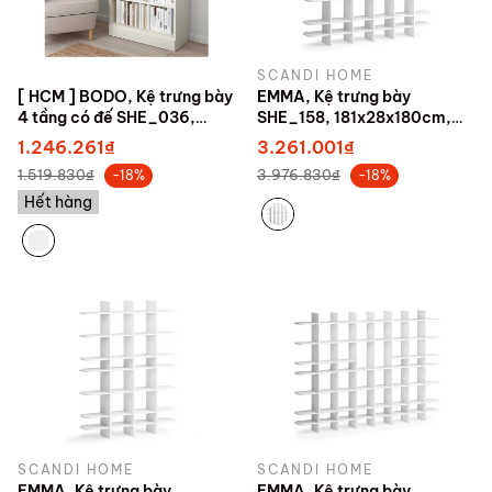
SCANDI HOME
[ HCM ] BODO, Kệ trưng bày
EMMA, Kệ trưng bày
4 tầng có đế SHE_036,
SHE_158, 181x28x180cm,
81x35x134cm
sản xuất bởi Scandi Home
1.246.261₫
3.261.001₫
1.519.830₫
3.976.830₫
-18%
-18%
Hết hàng
SCANDI HOME
SCANDI HOME
EMMA, Kệ trưng bày
EMMA, Kệ trưng bày