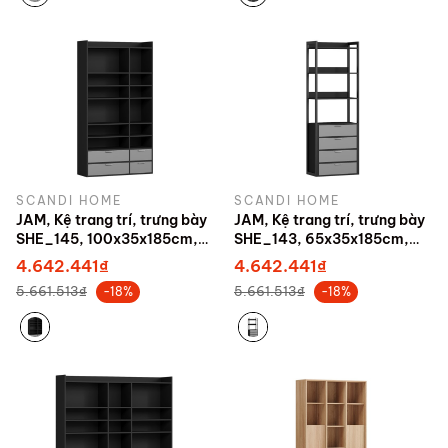
SCANDI HOME
SCANDI HOME
JAM, Kệ trang trí, trưng bày
JAM, Kệ trang trí, trưng bày
SHE_145, 100x35x185cm,
SHE_143, 65x35x185cm,
sản xuất bởi Scandi Home
sản xuất bởi Scandi Home
4.642.441₫
4.642.441₫
5.661.513₫
5.661.513₫
-18%
-18%