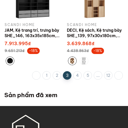
SCANDI HOME
SCANDI HOME
JAM, Kệ trang trí, trưng bày
DECI, Kệ sách, Kệ trưng bày
SHE_146, 163x35x185cm,
SHE_139, 97x30x180cm,
sản xuất bởi Scandi Home
sản xuất bởi Scandi Home
7.913.995₫
3.639.868₫
9.651.213₫
4.438.863₫
-18%
-18%
1
2
3
4
5
...
12
Sản phẩm đã xem