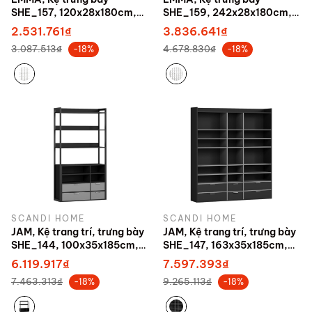
SHE_157, 120x28x180cm,
SHE_159, 242x28x180cm,
sản xuất bởi Scandi Home
sản xuất bởi Scandi Home
2.531.761₫
3.836.641₫
3.087.513₫
4.678.830₫
-18%
-18%
SCANDI HOME
SCANDI HOME
JAM, Kệ trang trí, trưng bày
JAM, Kệ trang trí, trưng bày
SHE_144, 100x35x185cm,
SHE_147, 163x35x185cm,
sản xuất bởi Scandi Home
sản xuất bởi Scandi Home
6.119.917₫
7.597.393₫
7.463.313₫
9.265.113₫
-18%
-18%